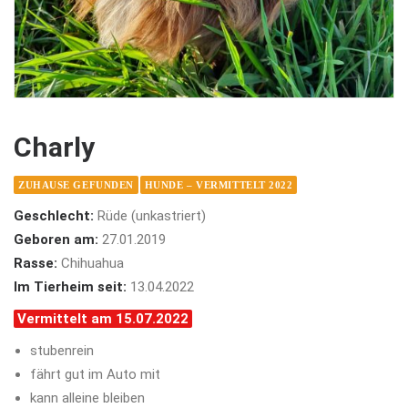
Charly
ZUHAUSE GEFUNDEN
HUNDE – VERMITTELT 2022
Geschlecht:
Rüde (unkastriert)
Geboren am:
27.01.2019
Rasse:
Chihuahua
Im Tierheim seit:
13.04.2022
Vermittelt am 15.07.2022
stubenrein
fährt gut im Auto mit
kann alleine bleiben