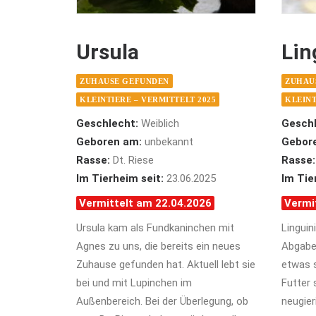
Ursula
Lin
ZUHAUSE GEFUNDEN
ZUHAU
KLEINTIERE – VERMITTELT 2025
KLEINT
Geschlecht:
Weiblich
Geschl
Geboren am:
unbekannt
Gebor
Rasse:
Dt. Riese
Rasse:
Im Tierheim seit:
23.06.2025
Im Tie
Vermittelt am 22.04.2026
Vermi
Ursula kam als Fundkaninchen mit
Linguin
Agnes zu uns, die bereits ein neues
Abgabet
Zuhause gefunden hat. Aktuell lebt sie
etwas 
bei und mit Lupinchen im
Futter 
Außenbereich. Bei der Überlegung, ob
neugier