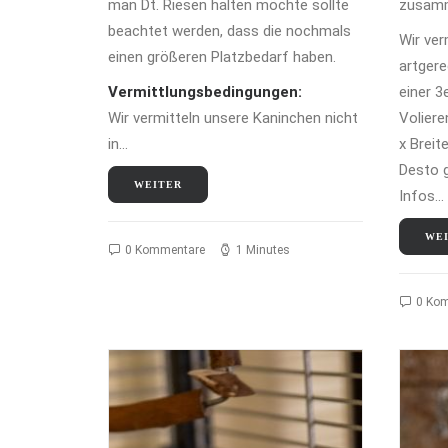
man Dt. Riesen halten möchte sollte
zusamm
beachtet werden, dass die nochmals
Wir ver
einen größeren Platzbedarf haben.
artgere
Vermittlungsbedingungen:
einer 3
Wir vermitteln unsere Kaninchen nicht
Volier
in…
x Breit
Desto g
WEITER
Infos…
WE
0 Kommentare
1 Minutes
0 Ko