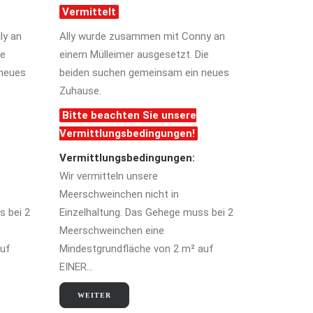
Vermittelt
ly an
Ally wurde zusammen mit Conny an
ie
einem Mülleimer ausgesetzt. Die
 neues
beiden suchen gemeinsam ein neues
Zuhause.
Bitte beachten Sie unsere
Vermittlungsbedingungen!
Vermittlungsbedingungen:
Wir vermitteln unsere
Meerschweinchen nicht in
s bei 2
Einzelhaltung. Das Gehege muss bei 2
Meerschweinchen eine
auf
Mindestgrundfläche von 2 m² auf
EINER…
WEITER