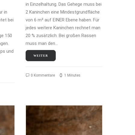
in Einzelhaltung. Das Gehege muss bei
r in
2 Kaninchen eine Mindestgrundfläche
tet bei
von 6 m² auf EINER Ebene haben. Für
jedes weitere Kaninchen rechnet man
ge 150
20 % zusätzlich. Bei großen Rassen
agen.
muss man den…
pps und
WEITER
0 Kommentare
1 Minutes