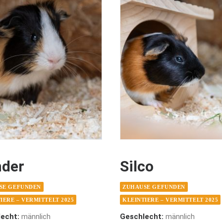
der
Silco
SE GEFUNDEN
ZUHAUSE GEFUNDEN
IERE – VERMITTELT 2025
KLEINTIERE – VERMITTELT 2025
echt:
männlich
Geschlecht:
männlich