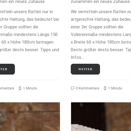
en ein neues Zuhause.
zusammen ein neues Zuhause.
mitteln unsere Ratten nur in
Wir vermitteln unsere Ratten nu
chte Haltung, das bedeutet bei
artgerechte Haltung, das bedeu
er Gruppe sollten die
einer 3er Gruppe sollten die
enmaße mindestens Länge 150
Volierenmaße mindestens Län
e 60 x Höhe 180cm betragen.
x Breite 60 x Höhe 180cm betr
rößer desto besser. Tipps und
Desto größer desto besser. Ti
Infos…
ITER
WEITER
mmentare
1 Minute
0 Kommentare
1 Minute