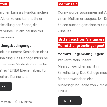
ttelt
Vermittelt
ärchen kam als Fundkaninchen
Conny wurde zusammen mit Al
 Als er zu uns kam hatte er
einem Mülleimer ausgesetzt. D
hlstellung der Zähne, die
beiden suchen gemeinsam ein
ert wurde. Er lebt bei uns mit
Zuhause.
usammen.
Bitte beachten Sie unsere
tlungsbedingungen:
Vermittlungsbedingungen!
mitteln unsere Kaninchen nicht
Vermittlungsbedingungen:
elhaltung. Das Gehege muss bei
Wir vermitteln unsere
nchen eine Mindestgrundfläche
Meerschweinchen nicht in
² auf EINER Ebene haben. Für
Einzelhaltung. Das Gehege mus
weitere Kaninchen…
Meerschweinchen eine
Mindestgrundfläche von 2 m² 
ITER
EINER…
WEITER
mmentare
1 Minutes