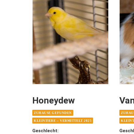
Honeydew
Van
ZUHAUSE GEFUNDEN
ZUHAU
KLEINTIERE – VERMITTELT 2025
KLEINT
Geschlecht:
Geschl