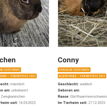
rchen
Conny
SE GEFUNDEN
ZUHAUSE GEFUNDEN
IERE – VERMITTELT 2025
KLEINTIERE – VERMITTELT 2025
echt:
männlich
Geschlecht:
weiblich
en am:
unbekannt
Geboren am:
Zwegkaninchen
Rasse:
Glatthaarmeerschwein
rheim seit:
16.04.2025
Im Tierheim seit:
27.12.2025