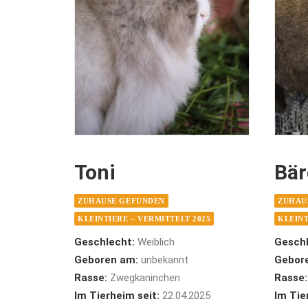
Toni
Bä
ZUHAUSE GEFUNDEN
ZUHAU
KLEINTIERE – VERMITTELT 2025
KLEINT
Geschlecht:
Weiblich
Geschl
Geboren am:
unbekannt
Gebor
Rasse:
Zwegkaninchen
Rasse:
Im Tierheim seit:
22.04.2025
Im Tie