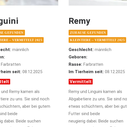
guini
Remy
SE GEFUNDEN
ZUHAUSE GEFUNDEN
IERE – VERMITTELT 2025
KLEINTIERE – VERMITTELT 2025
echt:
männlich
Geschlecht:
männlich
en:
Geboren:
Farbratten
Rasse:
Farbratten
rheim seit:
08.12.2025
Im Tierheim seit:
08.12.2025
ttelt
Vermittelt
i und Remy kamen als
Remy und Linguini kamen als
iere zu uns. Sie sind noch
Abgabetiere zu uns. Sie sind n
schüchtern, aber bei gutem
etwas schüchtern, aber bei gu
sind beide
Futter sind beide
ig dabei. Beide suchen
neugierig dabei. Beide suchen