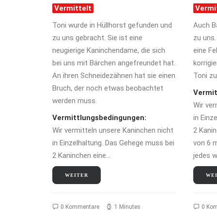
Vermittelt
Vermi
Toni wurde in Hüllhorst gefunden und
Auch B
zu uns gebracht. Sie ist eine
zu uns.
neugierige Kaninchendame, die sich
eine Fe
bei uns mit Bärchen angefreundet hat.
korrigi
An ihren Schneidezähnen hat sie einen
Toni z
Bruch, der noch etwas beobachtet
Vermit
werden muss.
Wir ver
Vermittlungsbedingungen:
in Einz
Wir vermitteln unsere Kaninchen nicht
2 Kani
in Einzelhaltung. Das Gehege muss bei
von 6 m
2 Kaninchen eine…
jedes 
WEITER
WE
0 Kommentare
1 Minutes
0 Ko