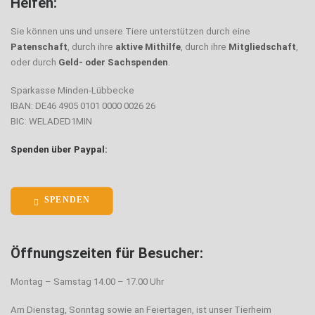
Helfen:
WEITER
Sie können uns und unsere Tiere unterstützen durch eine
Patenschaft
, durch ihre
aktive Mithilfe
, durch ihre
Mitgliedschaft
,
0 Kommentare
1 Minute
oder durch
Geld- oder Sachspenden
.
Sparkasse Minden-Lübbecke
IBAN: DE46 4905 0101 0000 0026 26
BIC: WELADED1MIN
Spenden über Paypal:
SPENDEN
Öffnungszeiten für Besucher:
Montag – Samstag 14.00 – 17.00 Uhr
Am Dienstag, Sonntag sowie an Feiertagen, ist unser Tierheim