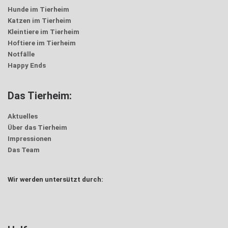
Hunde im Tierheim
Katzen im Tierheim
Kleintiere im Tierheim
Hoftiere im Tierheim
Notfälle
Happy Ends
Das Tierheim:
Aktuelles
Über das Tierheim
Impressionen
“Behind the scenes” im Hundehaus
Das Team
16. April 2020
Da ihr uns im Tierheim aktuell ja leider nicht besuchen dürft,
Wir werden untersützt durch:
dachten wir, wir bringen das Tierheim Stück für Stück virtuell
zu euch nach Hause und filmen unsere Stationen.
Hier zu sehen…