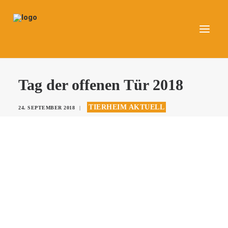
UNSERE TIERE
Tag der offenen Tür 2018
AKTUELLES
TIERHEIM AKTUELL
24. SEPTEMBER 2018
|
DAS TIERHEIM
HELFEN
KONTAKT
SPENDEN