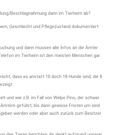
stellung/Beschlagnahmung dann im Tierheim ab?
mern, Geschlecht und Pflegezustand dokumentiert
rsuchung und dann müssen alle Infos an die Ämter
 Telefon im Tierheim ist den meisten Menschen gar
nicht, dass es anstatt 10 doch 18 Hunde sind, die 8
gezeigt
lt und wie z.B. im Fall von Welpe Pino, der schwer
nd Ämtern geführt, bis dann gewisse Fristen um sind
gegeben werden oder aber auch zurück zum Besitzer
von den Tieren berichten, ihr denkt aufgrund unserer