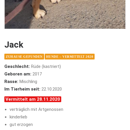
Jack
ZUHAUSE GEFUNDEN
HUNDE – VERMITTELT 2020
Geschlecht:
Rüde (kastriert)
Geboren am:
2017
Rasse:
Mischling
Im Tierheim seit:
22.10.2020
Vermittelt am 28.11.2020
verträglich mit Artgenossen
kinderlieb
gut erzogen