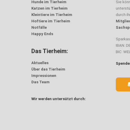
Hunde im Tierheim
Sie kön
Katzen im Tierheim
unterst
Kleintiere im Tierheim
durch i
Hoftiere im Tierheim
Mitglie
Notfälle
Sachsp
Happy Ends
Sparka
IBAN: D
Das Tierheim:
BIC: W
Aktuelles
Spenden
Über das Tierheim
Impressionen
Das Team
Wir werden untersützt durch: