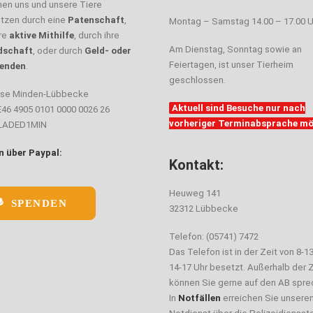
nen uns und unsere Tiere
ützen durch eine
Patenschaft
,
Montag – Samstag 14.00 – 17.00 U
hre
aktive Mithilfe
, durch ihre
Am Dienstag, Sonntag sowie an
dschaft
, oder durch
Geld- oder
Feiertagen, ist unser Tierheim
enden
.
geschlossen.
sse Minden-Lübbecke
Aktuell sind Besuche nur nach
E46 4905 0101 0000 0026 26
vorheriger Terminabsprache mö
ELADED1MIN
 über Paypal:
Kontakt:
Heuweg 141
SPENDEN
32312 Lübbecke
Telefon: (05741) 7472
Das Telefon ist in der Zeit von 8-1
14-17 Uhr besetzt. Außerhalb der Z
können Sie gerne auf den AB spre
In
Notfällen
erreichen Sie unsere