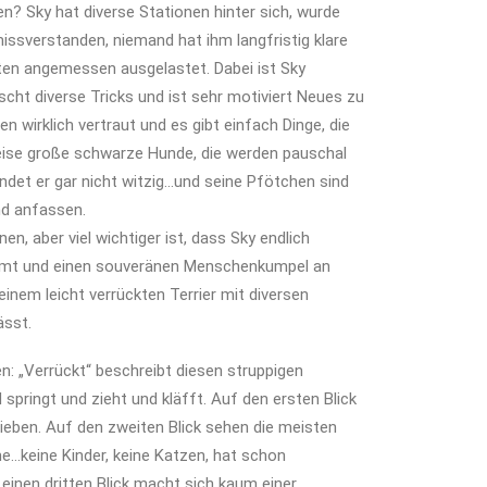
? Sky hat diverse Stationen hinter sich, wurde
ssverstanden, niemand hat ihm langfristig klare
lten angemessen ausgelastet. Dabei ist Sky
rrscht diverse Tricks und ist sehr motiviert Neues zu
en wirklich vertraut und es gibt einfach Dinge, die
weise große schwarze Hunde, die werden pauschal
det er gar nicht witzig…und seine Pfötchen sind
nd anfassen.
en, aber viel wichtiger ist, dass Sky endlich
mmt und einen souveränen Menschenkumpel an
 einem leicht verrückten Terrier mit diversen
ässt.
: „Verrückt“ beschreibt diesen struppigen
d springt und zieht und kläfft. Auf den ersten Blick
ieben. Auf den zweiten Blick sehen die meisten
e…keine Kinder, keine Katzen, hat schon
einen dritten Blick macht sich kaum einer.