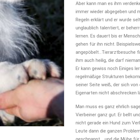
Aber kann man es ihm verdenken
immer wieder abgegeben und mi
Regeln erklärt und er wurde se
unglaublich talentiert, er behe
lernen. Es dauert bis er Mensch
gehen für ihn nicht. Beispiels
angepöbelt…Tierarztbesuche fin
ihm auch heilig, die darf niema
Er kann gewiss noch Einiges lern
regelmäßige Strukturen beko
seiner Seite weiß, der sich von
Eigenarten nicht abschrecken l
Man muss es ganz ehrlich sagen
Vierbeiner ganz gut. Er bellt un
nicht gerade ein Hund zum Verl
Leute dann die ganzen Problem
geschnappt,….und die Mühe für 