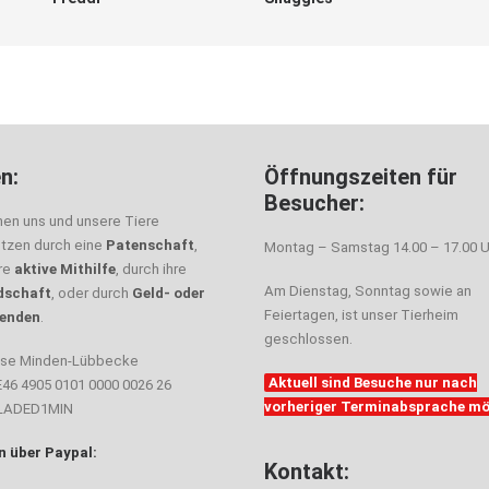
n:
Öffnungszeiten für
Besucher:
nen uns und unsere Tiere
ützen durch eine
Patenschaft
,
Montag – Samstag 14.00 – 17.00 U
hre
aktive Mithilfe
, durch ihre
Am Dienstag, Sonntag sowie an
dschaft
, oder durch
Geld- oder
Feiertagen, ist unser Tierheim
enden
.
geschlossen.
sse Minden-Lübbecke
Aktuell sind Besuche nur nach
E46 4905 0101 0000 0026 26
vorheriger Terminabsprache mö
ELADED1MIN
 über Paypal:
Kontakt: