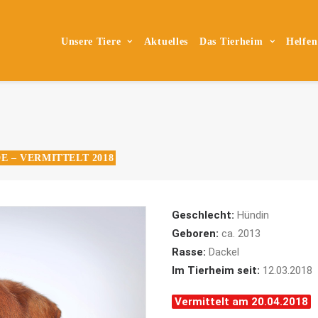
Unsere Tiere
Aktuelles
Das Tierheim
Helfen
E – VERMITTELT 2018
Geschlecht:
Hündin
Geboren:
ca. 2013
Rasse:
Dackel
Im Tierheim seit:
12.03.2018
Vermittelt am 20.04.2018