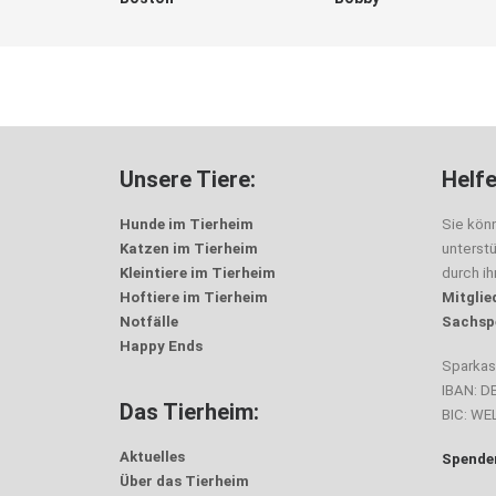
Unsere Tiere:
Helfe
Hunde im Tierheim
Sie kön
Katzen im Tierheim
unterst
Kleintiere im Tierheim
durch i
Hoftiere im Tierheim
Mitglie
Notfälle
Sachsp
Happy Ends
Sparka
IBAN: D
Das Tierheim:
BIC: W
Aktuelles
Spenden
Über das Tierheim