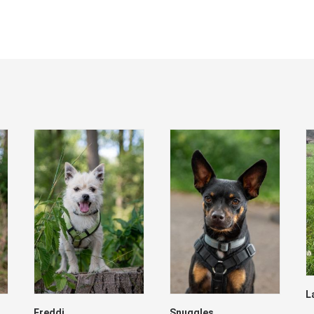
L
Freddi
Snuggles