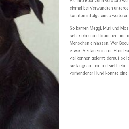
Als ihre Besitzerin verstarb w
einmal bei Verwandten untergeb
konnten infolge eines weiteren 
So kamen Meggi, Muri und Moses
sehr scheu und brauchen unendli
Menschen einlassen. Wer Geduld 
etwas Vertauen in ihre Hundese
viel kennen gelernt, darauf sol
sie langsam und mit viel Liebe 
vorhandener Hund könnte eine 