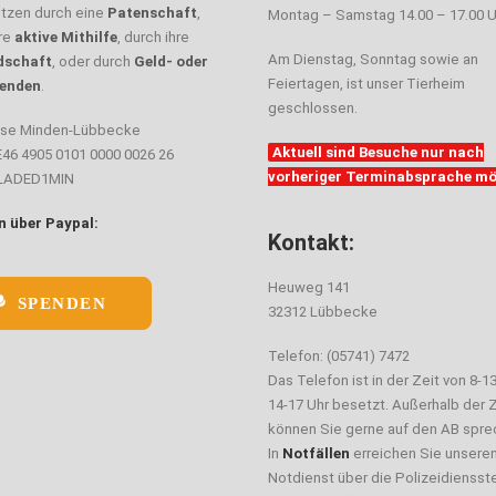
ützen durch eine
Patenschaft
,
Montag – Samstag 14.00 – 17.00 U
hre
aktive Mithilfe
, durch ihre
Am Dienstag, Sonntag sowie an
dschaft
, oder durch
Geld- oder
Feiertagen, ist unser Tierheim
enden
.
geschlossen.
sse Minden-Lübbecke
Aktuell sind Besuche nur nach
E46 4905 0101 0000 0026 26
vorheriger Terminabsprache mö
ELADED1MIN
 über Paypal:
Kontakt:
Heuweg 141
SPENDEN
32312 Lübbecke
Telefon: (05741) 7472
Das Telefon ist in der Zeit von 8-1
14-17 Uhr besetzt. Außerhalb der Z
können Sie gerne auf den AB spre
In
Notfällen
erreichen Sie unsere
Notdienst über die Polizeidiensste