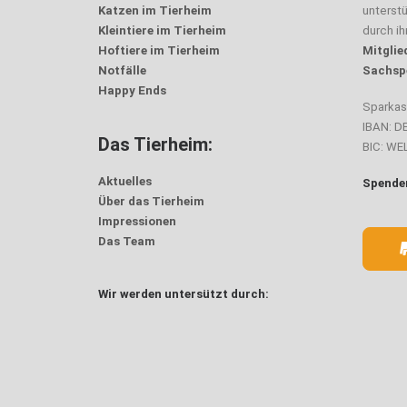
Katzen im Tierheim
unterst
Kleintiere im Tierheim
durch i
Hoftiere im Tierheim
Mitglie
Notfälle
Sachsp
Happy Ends
Sparka
IBAN: D
Das Tierheim:
BIC: W
Aktuelles
Spenden
Über das Tierheim
Impressionen
Das Team
Wir werden untersützt durch: