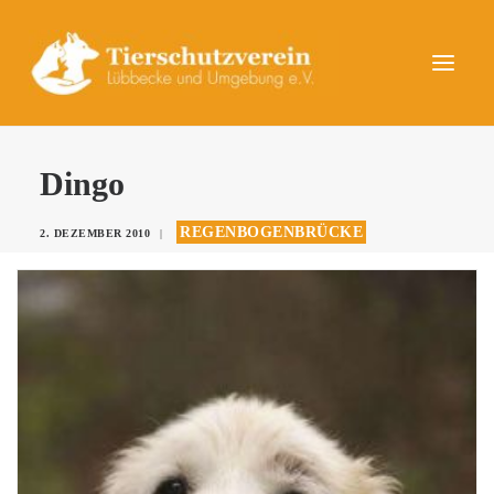
UNSERE TIERE
Dingo
AKTUELLES
REGENBOGENBRÜCKE
2. DEZEMBER 2010
|
DAS TIERHEIM
HELFEN
KONTAKT
SPENDEN