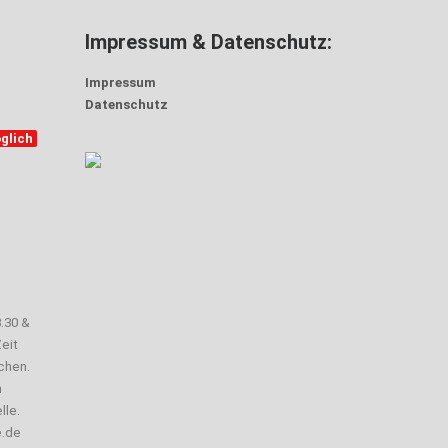
Impressum & Datenschutz:
Impressum
Datenschutz
glich
3.30 &
eit
chen.
n
lle.
e.de