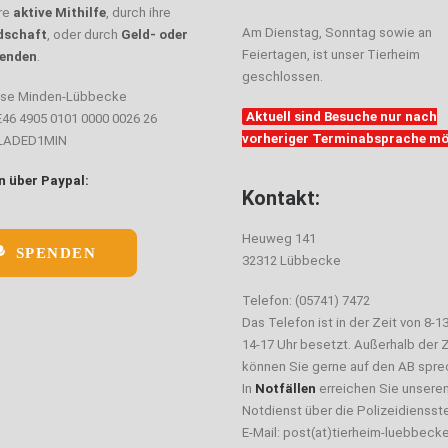
hre
aktive Mithilfe
, durch ihre
Am Dienstag, Sonntag sowie an
dschaft
, oder durch
Geld- oder
Feiertagen, ist unser Tierheim
enden
.
geschlossen.
sse Minden-Lübbecke
Aktuell sind Besuche nur nach
E46 4905 0101 0000 0026 26
vorheriger Terminabsprache mö
ELADED1MIN
 über Paypal:
Kontakt:
Heuweg 141
SPENDEN
32312 Lübbecke
Telefon: (05741) 7472
Das Telefon ist in der Zeit von 8-1
14-17 Uhr besetzt. Außerhalb der Z
können Sie gerne auf den AB spre
In
Notfällen
erreichen Sie unsere
Notdienst über die Polizeidiensste
E-Mail: post(at)tierheim-luebbeck