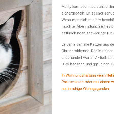
Marty kam auch aus schlechte
sichergestellt. Er ist eher sc
Wenn man sich mit ihm beschäf
möchte. Aber natürlich ist es 
natürlich noch schwieriger für 
Leider leiden alle Katzen aus d
Ohrenproblemen. Das ist leider
unbehandelt waren. Aktuell se
Blick behalten und ggf. einen T
In Wohnungshaltung vermitteln
Partnertieren oder mit einem w
nur in ruhige Wohngegenden.