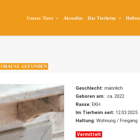
Unsere Tiere
Aktuelles
Das Tierheim
Helfen
ZUHAUSE GEFUNDEN
Geschlecht:
männlich
Geboren am:
ca. 2022
Rasse:
EKH
Im Tierheim seit:
12.03.2025
Haltung:
Wohnung / Freigang
Vermittelt