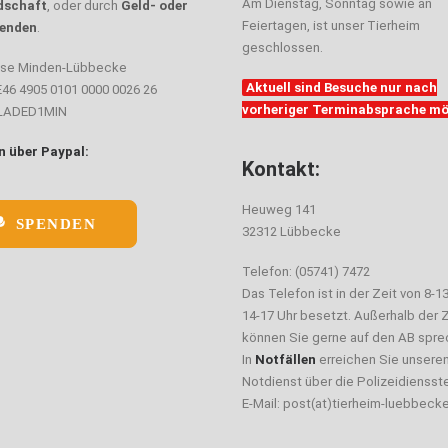
Am Dienstag, Sonntag sowie an
dschaft
, oder durch
Geld- oder
Feiertagen, ist unser Tierheim
enden
.
geschlossen.
sse Minden-Lübbecke
Aktuell sind Besuche nur nach
E46 4905 0101 0000 0026 26
vorheriger Terminabsprache mö
ELADED1MIN
 über Paypal:
Kontakt:
Heuweg 141
SPENDEN
32312 Lübbecke
Telefon: (05741) 7472
Das Telefon ist in der Zeit von 8-1
14-17 Uhr besetzt. Außerhalb der Z
können Sie gerne auf den AB spre
In
Notfällen
erreichen Sie unsere
Notdienst über die Polizeidiensste
E-Mail: post(at)tierheim-luebbeck