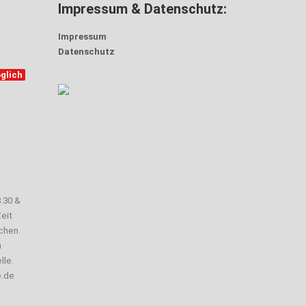
Impressum & Datenschutz:
Impressum
Datenschutz
glich
3.30 &
eit
chen.
n
lle.
e.de