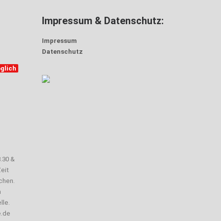
Impressum & Datenschutz:
Impressum
Datenschutz
glich
3.30 &
eit
chen.
n
lle.
e.de