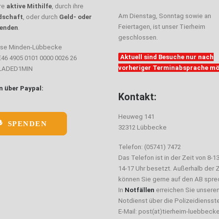
hre
aktive Mithilfe
, durch ihre
Am Dienstag, Sonntag sowie an
dschaft
, oder durch
Geld- oder
Feiertagen, ist unser Tierheim
enden
.
geschlossen.
sse Minden-Lübbecke
Aktuell sind Besuche nur nach
E46 4905 0101 0000 0026 26
vorheriger Terminabsprache mö
ELADED1MIN
 über Paypal:
Kontakt:
Heuweg 141
SPENDEN
32312 Lübbecke
Telefon: (05741) 7472
Das Telefon ist in der Zeit von 8-1
14-17 Uhr besetzt. Außerhalb der Z
können Sie gerne auf den AB spre
In
Notfällen
erreichen Sie unsere
Notdienst über die Polizeidiensste
E-Mail: post(at)tierheim-luebbeck