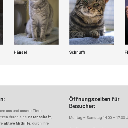
Hänsel
Schnuffi
F
n:
Öffnungszeiten für
Besucher:
nen uns und unsere Tiere
ützen durch eine
Patenschaft
,
Montag – Samstag 14.00 – 17.00 U
hre
aktive Mithilfe
, durch ihre