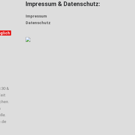
Impressum & Datenschutz:
Impressum
Datenschutz
glich
3.30 &
eit
chen.
n
lle.
e.de