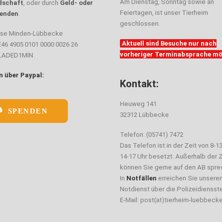
Am Dienstag, Sonntag sowie an
dschaft
, oder durch
Geld- oder
Feiertagen, ist unser Tierheim
enden
.
geschlossen.
sse Minden-Lübbecke
Aktuell sind Besuche nur nach
E46 4905 0101 0000 0026 26
vorheriger Terminabsprache mö
ELADED1MIN
 über Paypal:
Kontakt:
Heuweg 141
SPENDEN
32312 Lübbecke
Telefon: (05741) 7472
Das Telefon ist in der Zeit von 8-1
14-17 Uhr besetzt. Außerhalb der Z
können Sie gerne auf den AB spre
In
Notfällen
erreichen Sie unsere
Notdienst über die Polizeidiensste
E-Mail: post(at)tierheim-luebbeck