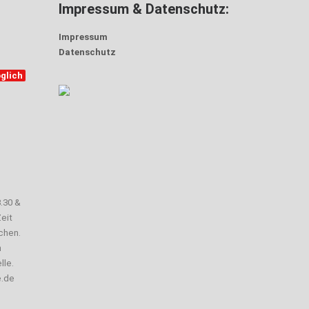
Impressum & Datenschutz:
Impressum
Datenschutz
glich
3.30 &
eit
chen.
n
lle.
e.de