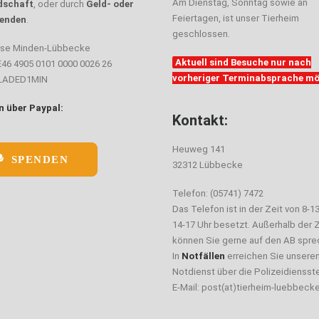
Am Dienstag, Sonntag sowie an
dschaft
, oder durch
Geld- oder
Feiertagen, ist unser Tierheim
enden
.
geschlossen.
sse Minden-Lübbecke
Aktuell sind Besuche nur nach
E46 4905 0101 0000 0026 26
vorheriger Terminabsprache mö
ELADED1MIN
 über Paypal:
Kontakt:
Heuweg 141
SPENDEN
32312 Lübbecke
Telefon: (05741) 7472
Das Telefon ist in der Zeit von 8-1
14-17 Uhr besetzt. Außerhalb der Z
können Sie gerne auf den AB spre
In
Notfällen
erreichen Sie unsere
Notdienst über die Polizeidiensste
E-Mail: post(at)tierheim-luebbeck