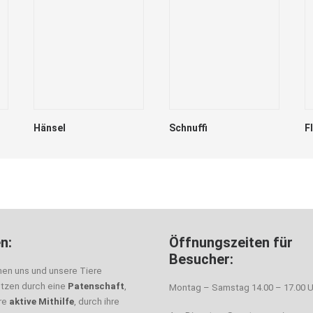
Hänsel
Schnuffi
F
n:
Öffnungszeiten für
Besucher:
nen uns und unsere Tiere
ützen durch eine
Patenschaft
,
Montag – Samstag 14.00 – 17.00 U
hre
aktive Mithilfe
, durch ihre