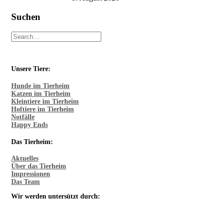
Suchen
Unsere Tiere:
Hunde im Tierheim
Katzen im Tierheim
Kleintiere im Tierheim
Hoftiere im Tierheim
Notfälle
Happy Ends
Das Tierheim:
Aktuelles
Über das Tierheim
Impressionen
Das Team
Wir werden untersützt durch: