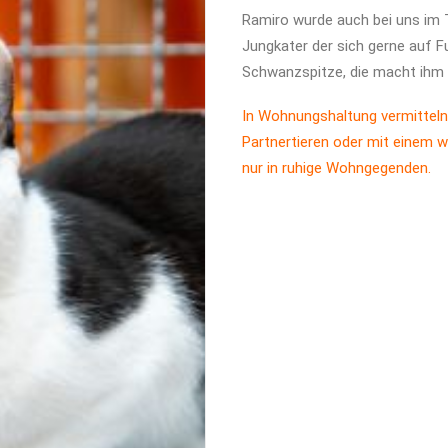
Ramiro wurde auch bei uns im Ti
Jungkater der sich gerne auf Fu
Schwanzspitze, die macht ihm 
In Wohnungshaltung vermitteln
Partnertieren oder mit einem w
nur in ruhige Wohngegenden.