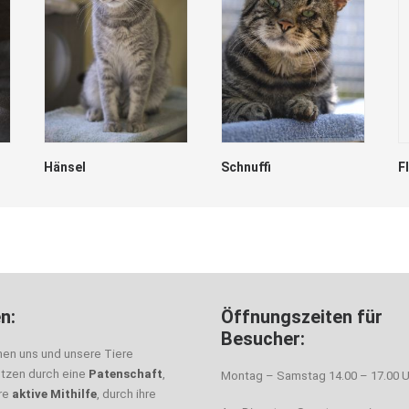
Hänsel
Schnuffi
F
n:
Öffnungszeiten für
Besucher:
nen uns und unsere Tiere
ützen durch eine
Patenschaft
,
Montag – Samstag 14.00 – 17.00 U
hre
aktive Mithilfe
, durch ihre