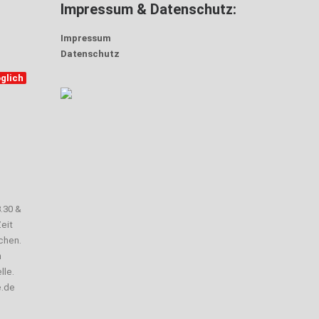
Impressum & Datenschutz:
Impressum
Datenschutz
glich
3.30 &
eit
chen.
n
lle.
e.de