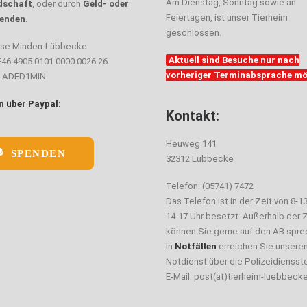
Am Dienstag, Sonntag sowie an
dschaft
, oder durch
Geld- oder
Feiertagen, ist unser Tierheim
enden
.
geschlossen.
sse Minden-Lübbecke
Aktuell sind Besuche nur nach
E46 4905 0101 0000 0026 26
vorheriger Terminabsprache mö
ELADED1MIN
 über Paypal:
Kontakt:
Heuweg 141
SPENDEN
32312 Lübbecke
Telefon: (05741) 7472
Das Telefon ist in der Zeit von 8-1
14-17 Uhr besetzt. Außerhalb der Z
können Sie gerne auf den AB spre
In
Notfällen
erreichen Sie unsere
Notdienst über die Polizeidiensste
E-Mail: post(at)tierheim-luebbeck