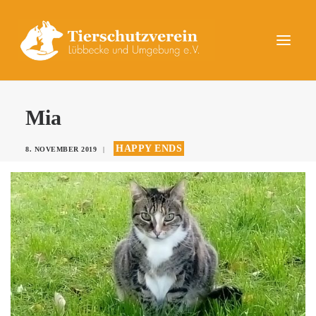
UNSERE TIERE
Mia
AKTUELLES
HAPPY ENDS
8. NOVEMBER 2019
|
DAS TIERHEIM
HELFEN
KONTAKT
SPENDEN