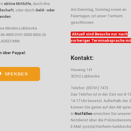
hre
aktive Mithilfe
, durch ihre
Am Dienstag, Sonntag sowie an
dschaft
, oder durch
Geld- oder
Feiertagen, ist unser Tierheim
enden
.
geschlossen.
sse Minden-Lübbecke
Aktuell sind Besuche nur nach
E46 4905 0101 0000 0026 26
vorheriger Terminabsprache mö
ELADED1MIN
 über Paypal:
Kontakt:
Heuweg 141
SPENDEN
32312 Lübbecke
Telefon: (05741) 7472
Das Telefon ist in der Zeit von 8-1
14-17 Uhr besetzt. Außerhalb der Z
können Sie gerne auf den AB spre
In
Notfällen
erreichen Sie unsere
Notdienst über die Polizeidiensste
E-Mail: post(at)tierheim-luebbeck