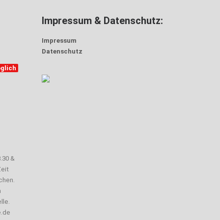
Impressum & Datenschutz:
Impressum
Datenschutz
glich
3.30 &
eit
chen.
n
lle.
e.de