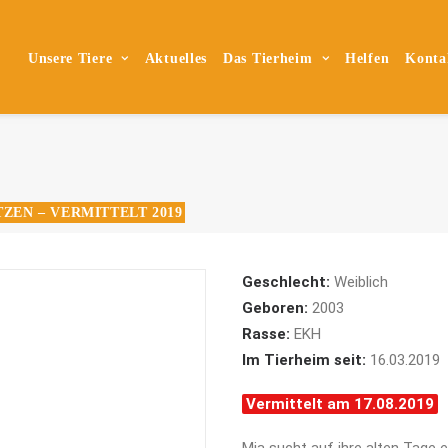
Unsere Tiere
Aktuelles
Das Tierheim
Helfen
Konta
ZEN – VERMITTELT 2019
Geschlecht:
Weiblich
Geboren:
2003
Rasse:
EKH
Im Tierheim seit:
16.03.2019
Vermittelt am 17.08.2019