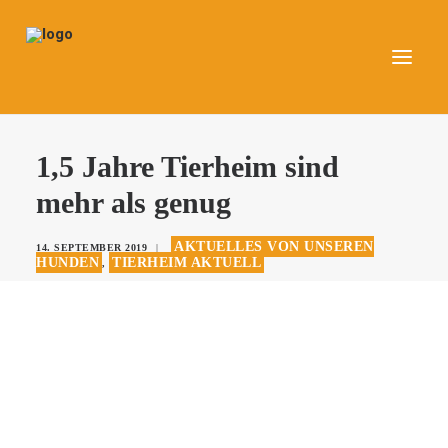
UNSERE TIERE
1,5 Jahre Tierheim sind
AKTUELLES
mehr als genug
DAS TIERHEIM
AKTUELLES VON UNSEREN
14. SEPTEMBER 2019
|
HELFEN
HUNDEN
TIERHEIM AKTUELL
,
KONTAKT
SPENDEN