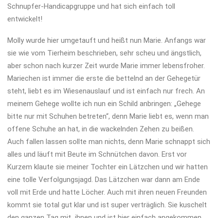
Schnupfer-Handicapgruppe und hat sich einfach toll
entwickelt!
Molly wurde hier umgetauft und heißt nun Marie. Anfangs war
sie wie vom Tierheim beschrieben, sehr scheu und ängstlich,
aber schon nach kurzer Zeit wurde Marie immer lebensfroher.
Mariechen ist immer die erste die bettelnd an der Gehegetür
steht, liebt es im Wiesenauslauf und ist einfach nur frech. An
meinem Gehege wollte ich nun ein Schild anbringen: „Gehege
bitte nur mit Schuhen betreten“, denn Marie liebt es, wenn man
offene Schuhe an hat, in die wackelnden Zehen zu beißen.
Auch fallen lassen sollte man nichts, denn Marie schnappt sich
alles und läuft mit Beute im Schnütchen davon. Erst vor
Kurzem klaute sie meiner Tochter ein Lätzchen und wir hatten
eine tolle Verfolgungsjagd. Das Lätzchen war dann am Ende
voll mit Erde und hatte Löcher. Auch mit ihren neuen Freunden
kommt sie total gut klar und ist super verträglich. Sie kuschelt
den ganzen Tag mit ihnen und ist hier einfach angekommen.