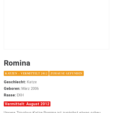
Romina
KATZEN – VERMITTELT 2012
ZUHAUSE GEFUNDEN
Geschlecht:
Katze
Geboren:
März 2006
Rasse:
EKH
Vermittelt: August 2012
Unsere Tricolour-Katze Romina ist zunächst etwas scheu,