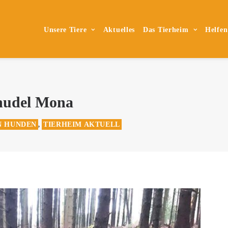
Unsere Tiere
Aktuelles
Das Tierheim
Helfen
lnudel Mona
N HUNDEN
TIERHEIM AKTUELL
,