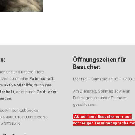
n:
Öffnungszeiten für
Besucher:
nen uns und unsere Tiere
ützen durch eine
Patenschaft
,
Montag – Samstag 14.00 – 17.00 U
hre
aktive Mithilfe
, durch ihre
Am Dienstag, Sonntag sowie an
dschaft
, oder durch
Geld- oder
Feiertagen, ist unser Tierheim
enden
.
geschlossen.
sse Minden-Lübbecke
Aktuell sind Besuche nur nach
E46 4905 0101 0000 0026 26
vorheriger Terminabsprache mö
ELADED1MIN