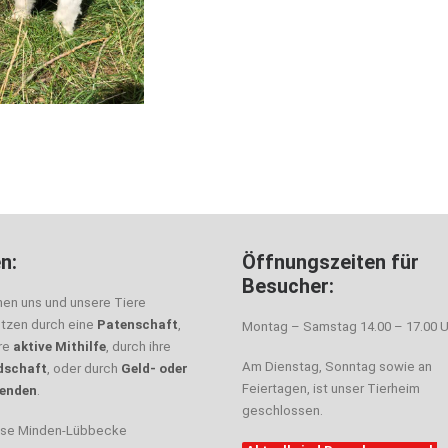
n:
Öffnungszeiten für
Besucher:
nen uns und unsere Tiere
ützen durch eine
Patenschaft
,
Montag – Samstag 14.00 – 17.00 U
hre
aktive Mithilfe
, durch ihre
Am Dienstag, Sonntag sowie an
dschaft
, oder durch
Geld- oder
Feiertagen, ist unser Tierheim
enden
.
geschlossen.
sse Minden-Lübbecke