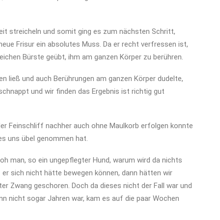
eit streicheln und
somit ging es zum nächsten Schritt,
neue Frisur ein absolutes Muss. Da er recht verfressen ist,
 weichen Bürste geübt, ihm am ganzen Körper zu berühren.
n ließ und auch Berührungen am ganzen Körper dudelte,
hnappt und wir finden das Ergebnis ist richtig gut
der Feinschliff nachher auch ohne Maulkorb erfolgen konnte
 es uns übel genommen hat.
„oh man, so ein ungepflegter Hund, warum wird da nichts
 er sich nicht hätte bewegen können, dann hätten wir
ter Zwang geschoren. Doch da dieses nicht der Fall war und
nn nicht sogar Jahren war, kam es auf die paar Wochen