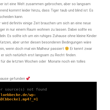
ger ist eine Welt zusammen gebrochen, aber so langsam
end kommt leider hinzu, dass Tiger taub und blind ist. Es
rscheiden kann.
 wird definitiv einige Zeit brauchen um sich an eine neue
er in nur einem Raum wohnen zu lassen. Dabei sollte es
n. Es sollte ich um ein ruhiges Zuhause ohne kleine Kinder
 Katzen, aber unter diesen besonderen Bedingungen wäre
sein, wenn doch mal ein Malheur passiert
Er kennt zwar
r sich natürlich erst langsam zu Recht finden.
ne für die letzten Wochen oder Monate noch ein tolles
Zuhause gefunden
or source(s) not found
-luebbecke.de/wp-
%BCbbecke1.mp4?_=1