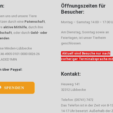
n:
Öffnungszeiten für
Besucher:
nen uns und unsere Tiere
ützen durch eine
Patenschaft
,
Montag – Samstag 14.00 – 17.00 U
hre
aktive Mithilfe
, durch ihre
Am Dienstag, Sonntag sowie an
dschaft
, oder durch
Geld- oder
Feiertagen, ist unser Tierheim
enden
.
geschlossen.
sse Minden-Lübbecke
Aktuell sind Besuche nur nach
E46 4905 0101 0000 0026 26
vorheriger Terminabsprache mö
ELADED1MIN
 über Paypal:
Kontakt:
Heuweg 141
SPENDEN
32312 Lübbecke
Telefon: (05741) 7472
Das Telefon ist in der Zeit von 8-1
14-17 Uhr besetzt. Außerhalb der Z