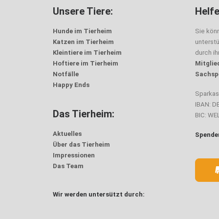
Unsere Tiere:
Helfe
Hunde im Tierheim
Sie kön
Katzen im Tierheim
unterst
Kleintiere im Tierheim
durch i
Hoftiere im Tierheim
Mitglie
Notfälle
Sachsp
Happy Ends
Sparka
IBAN: D
Das Tierheim:
BIC: W
Aktuelles
Spenden
Über das Tierheim
Impressionen
Das Team
Wir werden untersützt durch: