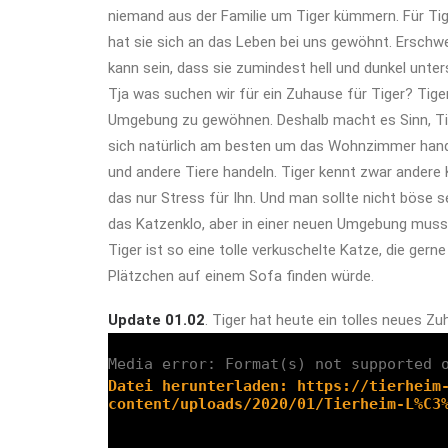
niemand aus der Familie um Tiger kümmern. Für Ti
hat sie sich an das Leben bei uns gewöhnt. Erschwer
kann sein, dass sie zumindest hell und dunkel unte
Tja was suchen wir für ein Zuhause für Tiger? Tiger
Umgebung zu gewöhnen. Deshalb macht es Sinn, Tig
sich natürlich am besten um das Wohnzimmer handel
und andere Tiere handeln. Tiger kennt zwar andere
das nur Stress für Ihn. Und man sollte nicht böse 
das Katzenklo, aber in einer neuen Umgebung muss e
Tiger ist so eine tolle verkuschelte Katze, die ger
Plätzchen auf einem Sofa finden würde.
Update 01.02
. Tiger hat heute ein tolles neues 
Media error: Format(s) not supported 
Datei herunterladen: https://tierheim
content/uploads/2020/01/Tierheim-L%C3