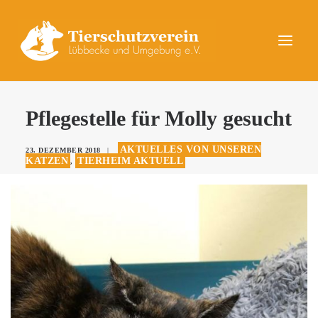
UNSERE TIERE
Pflegestelle für Molly gesucht
AKTUELLES
AKTUELLES VON UNSEREN
23. DEZEMBER 2018
|
DAS TIERHEIM
KATZEN
TIERHEIM AKTUELL
,
HELFEN
KONTAKT
SPENDEN