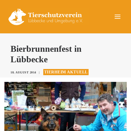
UNSERE TIERE
Bierbrunnenfest in
AKTUELLES
Lübbecke
DAS TIERHEIM
TIERHEIM AKTUELL
18. AUGUST 2014
|
HELFEN
KONTAKT
SPENDEN