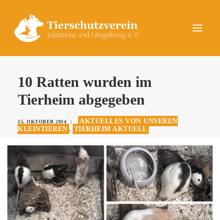
UNSERE TIERE
10 Ratten wurden im
AKTUELLES
Tierheim abgegeben
DAS TIERHEIM
AKTUELLES VON UNSEREN
15. OKTOBER 2014
|
HELFEN
KLEINTIEREN
TIERHEIM AKTUELL
,
KONTAKT
SPENDEN