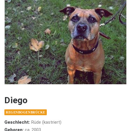
Diego
REGENBOGENBRÜCKE
Geschlecht:
Rüde (kastriert)
Geboren:
ca. 2003