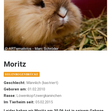
Moritz
REGENBOGENBRÜCKE
Geschlecht:
Männlich (kastriert)
Geboren am:
01.02.2010
Rasse:
Löwenkopfzwergkaninchen
Im Tierheim seit:
05.02.2015
Leider haben wir Moritz am 30.06 tot in seinem Gehege