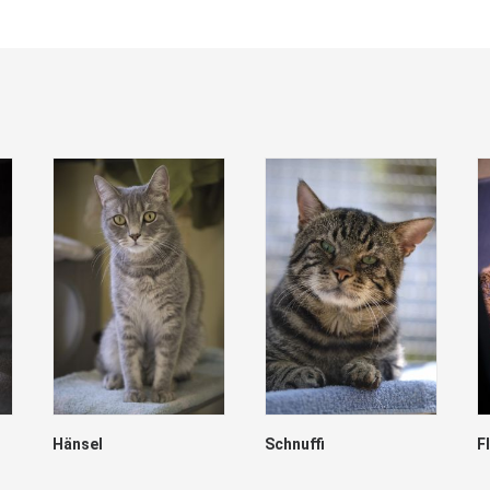
Hänsel
Schnuffi
F