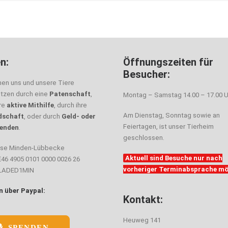
n:
Öffnungszeiten für
Besucher:
nen uns und unsere Tiere
ützen durch eine
Patenschaft
,
Montag – Samstag 14.00 – 17.00 U
hre
aktive Mithilfe
, durch ihre
Am Dienstag, Sonntag sowie an
dschaft
, oder durch
Geld- oder
Feiertagen, ist unser Tierheim
enden
.
geschlossen.
sse Minden-Lübbecke
Aktuell sind Besuche nur nach
E46 4905 0101 0000 0026 26
vorheriger Terminabsprache mö
ELADED1MIN
 über Paypal:
Kontakt:
Heuweg 141
SPENDEN