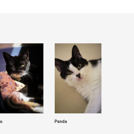
lu
Panda
Dave