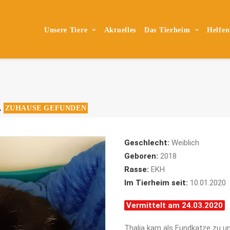
Unsere Tiere
Aktuelles
Das Tierheim
Helfen
ZUHAUSE GEFUNDEN
,
Geschlecht:
Weiblich
Geboren:
2018
Rasse:
EKH
Im Tierheim seit:
10.01.2020
Vermittelt am 24.03.2020
Thalia kam als Fundkatze zu un