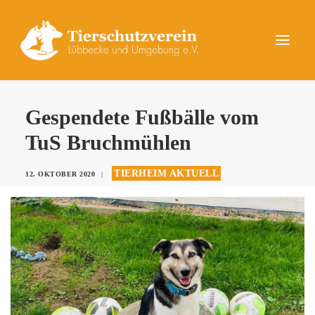
UNSERE TIERE
Gespendete Fußbälle vom
AKTUELLES
TuS Bruchmühlen
DAS TIERHEIM
TIERHEIM AKTUELL
12. OKTOBER 2020
|
HELFEN
KONTAKT
SPENDEN