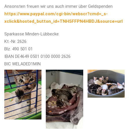
Ansonsten freuen wir uns auch immer über Geldspenden
https://www.paypal.com/cgi-bin/webscr?cmd=_s-
xclick&hosted_button_id=TNH5FFPN4HBDJ&source=url
Sparkasse Minden-Lübbecke
Kt.-Nr. 2626
Blz. 490 501 01
IBAN DE4649 0501 0100 0000 2626
BIC WELADED1MIN