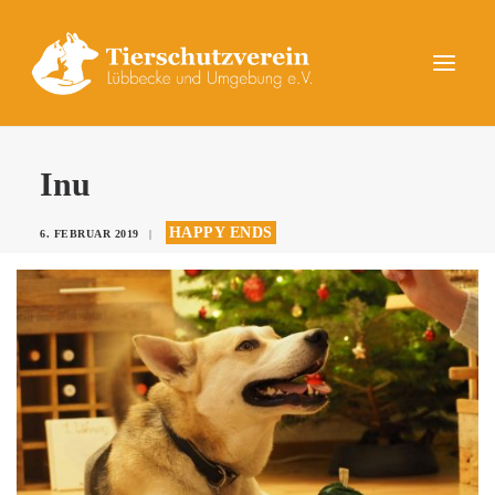
UNSERE TIERE
Inu
AKTUELLES
HAPPY ENDS
6. FEBRUAR 2019
|
DAS TIERHEIM
HELFEN
KONTAKT
SPENDEN