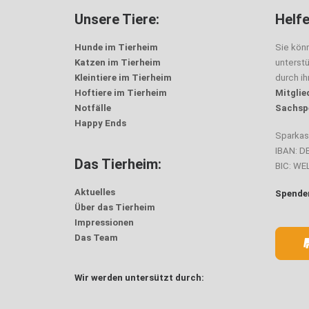
Unsere Tiere:
Helfe
Hunde im Tierheim
Sie kön
Katzen im Tierheim
unterst
Kleintiere im Tierheim
durch i
Hoftiere im Tierheim
Mitglie
Notfälle
Sachsp
Happy Ends
Sparka
IBAN: D
Das Tierheim:
BIC: W
Aktuelles
Spenden
Über das Tierheim
Impressionen
Das Team
Wir werden untersützt durch: