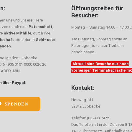
n:
Öffnungszeiten für
Besucher:
nen uns und unsere Tiere
ützen durch eine
Patenschaft
,
Montag – Samstag 14.00 – 17.00 U
hre
aktive Mithilfe
, durch ihre
Am Dienstag, Sonntag sowie an
dschaft
, oder durch
Geld- oder
Feiertagen, ist unser Tierheim
enden
.
geschlossen.
sse Minden-Lübbecke
Aktuell sind Besuche nur nach
E46 4905 0101 0000 0026 26
vorheriger Terminabsprache mö
ELADED1MIN
 über Paypal:
Kontakt:
Heuweg 141
SPENDEN
32312 Lübbecke
Telefon: (05741) 7472
Das Telefon ist in der Zeit von 8-1
14-17 Uhr besetzt. Außerhalb der Z