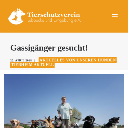
UNSERE TIERE
Gassigänger gesucht!
AKTUELLES
AKTUELLES VON UNSEREN HUNDEN
22. APRIL 2018
|
,
DAS TIERHEIM
TIERHEIM AKTUELL
HELFEN
KONTAKT
SPENDEN