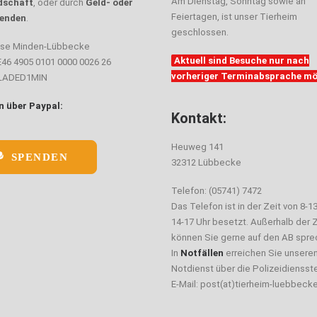
Am Dienstag, Sonntag sowie an
dschaft
, oder durch
Geld- oder
Feiertagen, ist unser Tierheim
enden
.
geschlossen.
sse Minden-Lübbecke
Aktuell sind Besuche nur nach
E46 4905 0101 0000 0026 26
vorheriger Terminabsprache mö
ELADED1MIN
 über Paypal:
Kontakt:
Heuweg 141
SPENDEN
32312 Lübbecke
Telefon: (05741) 7472
Das Telefon ist in der Zeit von 8-1
14-17 Uhr besetzt. Außerhalb der Z
können Sie gerne auf den AB spre
In
Notfällen
erreichen Sie unsere
Notdienst über die Polizeidiensste
E-Mail: post(at)tierheim-luebbeck