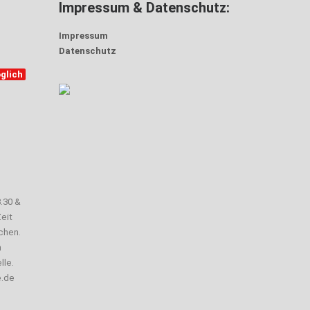
Impressum & Datenschutz:
Impressum
Datenschutz
glich
3.30 &
eit
chen.
n
lle.
e.de