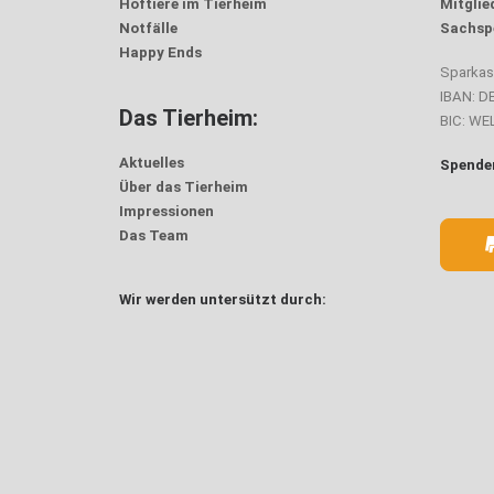
Hoftiere im Tierheim
Mitglie
Notfälle
Sachsp
Happy Ends
Sparka
IBAN: D
Das Tierheim:
BIC: W
Aktuelles
Spenden
Über das Tierheim
Impressionen
Das Team
Wir werden untersützt durch: