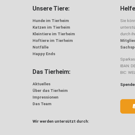
Unsere Tiere:
Helfe
Hunde im Tierheim
Sie kön
Katzen im Tierheim
unterst
Kleintiere im Tierheim
durch i
Hoftiere im Tierheim
Mitglie
Notfälle
Sachsp
Happy Ends
Sparka
IBAN: D
Das Tierheim:
BIC: W
Aktuelles
Spenden
Über das Tierheim
Impressionen
Das Team
Wir werden untersützt durch: