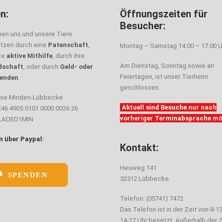
n:
Öffnungszeiten für
Besucher:
nen uns und unsere Tiere
ützen durch eine
Patenschaft
,
Montag – Samstag 14.00 – 17.00 U
hre
aktive Mithilfe
, durch ihre
Am Dienstag, Sonntag sowie an
dschaft
, oder durch
Geld- oder
Feiertagen, ist unser Tierheim
enden
.
geschlossen.
sse Minden-Lübbecke
Aktuell sind Besuche nur nach
E46 4905 0101 0000 0026 26
vorheriger Terminabsprache mö
ELADED1MIN
 über Paypal:
Kontakt:
Heuweg 141
SPENDEN
32312 Lübbecke
Telefon: (05741) 7472
Das Telefon ist in der Zeit von 8-1
14-17 Uhr besetzt. Außerhalb der Z