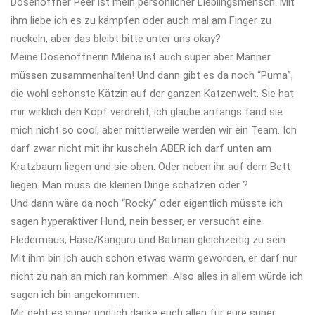
Dosenöffner Peer ist mein persönlicher Lieblingsmensch. Mit
ihm liebe ich es zu kämpfen oder auch mal am Finger zu
nuckeln, aber das bleibt bitte unter uns okay?
Meine Dosenöffnerin Milena ist auch super aber Männer
müssen zusammenhalten! Und dann gibt es da noch “Puma”,
die wohl schönste Kätzin auf der ganzen Katzenwelt. Sie hat
mir wirklich den Kopf verdreht, ich glaube anfangs fand sie
mich nicht so cool, aber mittlerweile werden wir ein Team. Ich
darf zwar nicht mit ihr kuscheln ABER ich darf unten am
Kratzbaum liegen und sie oben. Oder neben ihr auf dem Bett
liegen. Man muss die kleinen Dinge schätzen oder ?
Und dann wäre da noch “Rocky” oder eigentlich müsste ich
sagen hyperaktiver Hund, nein besser, er versucht eine
Fledermaus, Hase/Känguru und Batman gleichzeitig zu sein.
Mit ihm bin ich auch schon etwas warm geworden, er darf nur
nicht zu nah an mich ran kommen. Also alles in allem würde ich
sagen ich bin angekommen.
Mir geht es super und ich danke euch allen für eure super