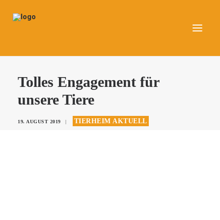
UNSERE TIERE
Tolles Engagement für
AKTUELLES
unsere Tiere
DAS TIERHEIM
TIERHEIM AKTUELL
19. AUGUST 2019
|
HELFEN
KONTAKT
SPENDEN