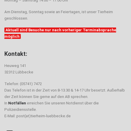
Montag – Samstag 14.00 – 17.00 Uhr
Am Dienstag, Sonntag sowie an Feiertagen, ist unser Tierheim
geschlossen.
Aktuell sind Besuche nur nach vorheriger Terminabsprache
möglich
Kontakt:
Heuweg 141
32312 Lübbecke
Telefon: (05741) 7472
Das Telefon ist in der Zeit von 8-13.30 & 14-17 Uhr besetzt. Außerhalb
der Zeit können Sie gerne auf den AB sprechen.
In
Notfällen
erreichen Sie unseren Notdienst über die
Polizeidiensstelle.
E-Mail: post(at)tierheim-luebbecke.de