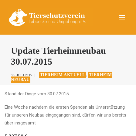
UNSERE TIERE
Update Tierheimneubau
AKTUELLES
30.07.2015
DAS TIERHEIM
TIERHEIM AKTUELL
TIERHEIM
30. JULI 2015
|
,
HELFEN
NEUBAU
KONTAKT
Stand der Dinge vom 30.07.2015
SPENDEN
Eine Woche nachdem die ersten Spenden als Unterstützung
für unseren Neubau eingegangen sind, dürfen wir uns bereits
über insgesamt