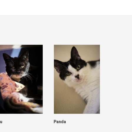
lu
Panda
Dave