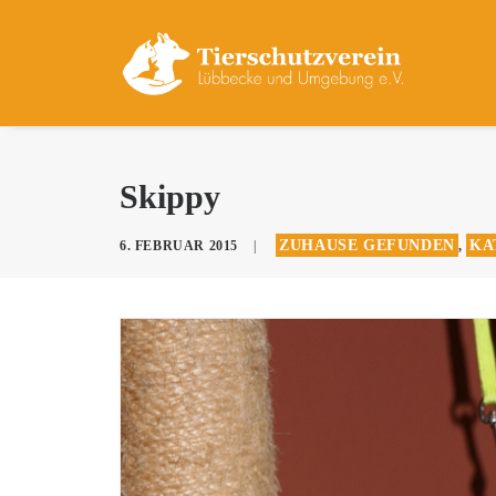
Skippy
ZUHAUSE GEFUNDEN
KA
6. FEBRUAR 2015
|
,