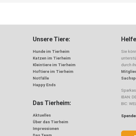
Unsere Tiere:
Helfe
Hunde im Tierheim
Sie kön
Katzen im Tierheim
unterst
Kleintiere im Tierheim
durch i
Hoftiere im Tierheim
Mitglie
Notfälle
Sachsp
Happy Ends
Sparka
IBAN: D
Das Tierheim:
BIC: W
Aktuelles
Spenden
Über das Tierheim
Impressionen
Das Team