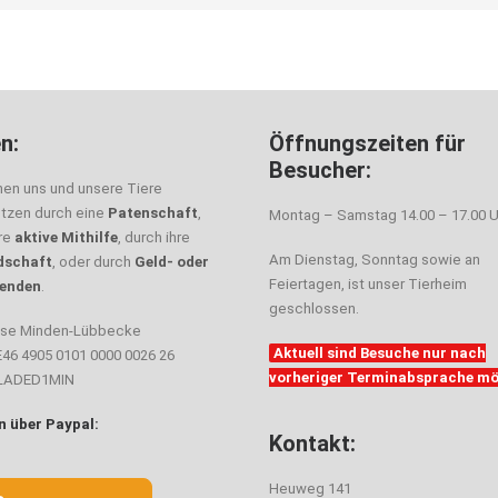
n:
Öffnungszeiten für
Besucher:
nen uns und unsere Tiere
ützen durch eine
Patenschaft
,
Montag – Samstag 14.00 – 17.00 U
hre
aktive Mithilfe
, durch ihre
Am Dienstag, Sonntag sowie an
dschaft
, oder durch
Geld- oder
Feiertagen, ist unser Tierheim
enden
.
geschlossen.
sse Minden-Lübbecke
Aktuell sind Besuche nur nach
E46 4905 0101 0000 0026 26
vorheriger Terminabsprache mö
ELADED1MIN
 über Paypal:
Kontakt:
Heuweg 141