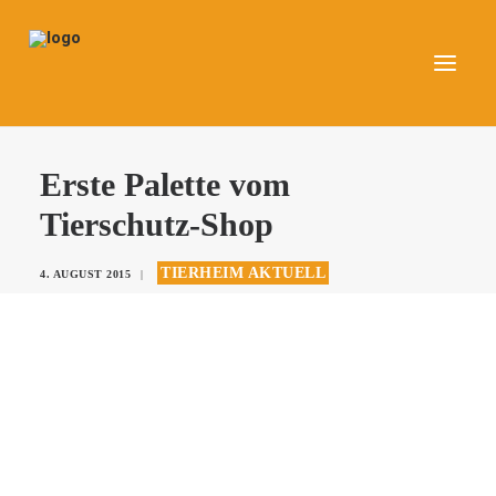
UNSERE TIERE
Erste Palette vom
AKTUELLES
Tierschutz-Shop
DAS TIERHEIM
TIERHEIM AKTUELL
4. AUGUST 2015
|
HELFEN
KONTAKT
SPENDEN