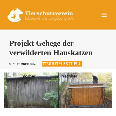
UNSERE TIERE
Projekt Gehege der
AKTUELLES
verwilderten Hauskatzen
DAS TIERHEIM
TIERHEIM AKTUELL
9. NOVEMBER 2014
|
HELFEN
KONTAKT
SPENDEN