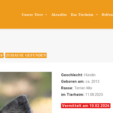
Unsere Tiere
Aktuelles
Das Tierheim
Helfen
26
ZUHAUSE GEFUNDEN
,
Geschlecht:
Hündin
Geboren am:
ca. 2013
Rasse:
Terrier-Mix
im Tierheim:
11.08.2025
Vermittelt am 10.02.2026