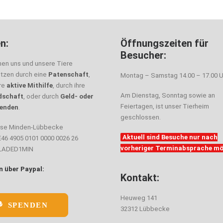
n:
Öffnungszeiten für
Besucher:
nen uns und unsere Tiere
ützen durch eine
Patenschaft
,
Montag – Samstag 14.00 – 17.00 U
hre
aktive Mithilfe
, durch ihre
Am Dienstag, Sonntag sowie an
dschaft
, oder durch
Geld- oder
Feiertagen, ist unser Tierheim
enden
.
geschlossen.
sse Minden-Lübbecke
Aktuell sind Besuche nur nach
E46 4905 0101 0000 0026 26
vorheriger Terminabsprache mö
ELADED1MIN
 über Paypal:
Kontakt:
Heuweg 141
SPENDEN
32312 Lübbecke