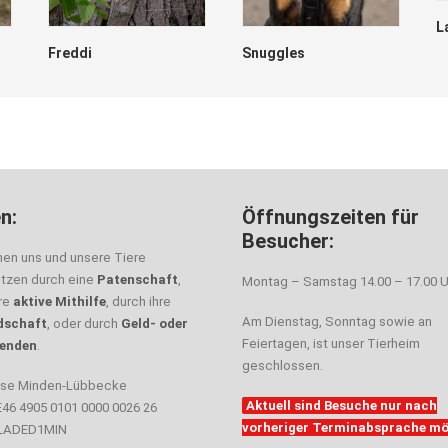
L
Freddi
Snuggles
n:
Öffnungszeiten für
Besucher:
nen uns und unsere Tiere
ützen durch eine
Patenschaft
,
Montag – Samstag 14.00 – 17.00 U
hre
aktive Mithilfe
, durch ihre
Am Dienstag, Sonntag sowie an
dschaft
, oder durch
Geld- oder
Feiertagen, ist unser Tierheim
enden
.
geschlossen.
sse Minden-Lübbecke
Aktuell sind Besuche nur nach
E46 4905 0101 0000 0026 26
vorheriger Terminabsprache mö
ELADED1MIN