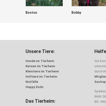
Boston
Bobby
Unsere Tiere:
Helfe
Hunde im Tierheim
Sie kön
Katzen im Tierheim
unterst
Kleintiere im Tierheim
durch i
Hoftiere im Tierheim
Mitglie
Notfälle
Sachsp
Happy Ends
Sparka
IBAN: D
Das Tierheim:
BIC: W