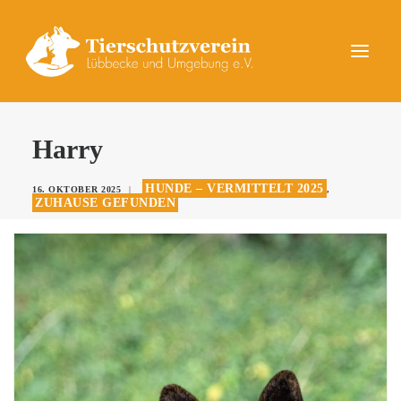
UNSERE TIERE
Harry
AKTUELLES
HUNDE – VERMITTELT 2025
16. OKTOBER 2025
|
,
DAS TIERHEIM
ZUHAUSE GEFUNDEN
HELFEN
KONTAKT
SPENDEN