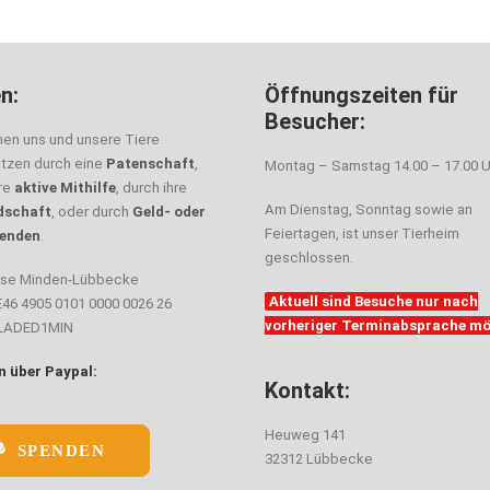
n:
Öffnungszeiten für
Besucher:
nen uns und unsere Tiere
ützen durch eine
Patenschaft
,
Montag – Samstag 14.00 – 17.00 U
hre
aktive Mithilfe
, durch ihre
Am Dienstag, Sonntag sowie an
dschaft
, oder durch
Geld- oder
Feiertagen, ist unser Tierheim
enden
.
geschlossen.
sse Minden-Lübbecke
Aktuell sind Besuche nur nach
E46 4905 0101 0000 0026 26
vorheriger Terminabsprache mö
ELADED1MIN
 über Paypal:
Kontakt:
Heuweg 141
SPENDEN
32312 Lübbecke