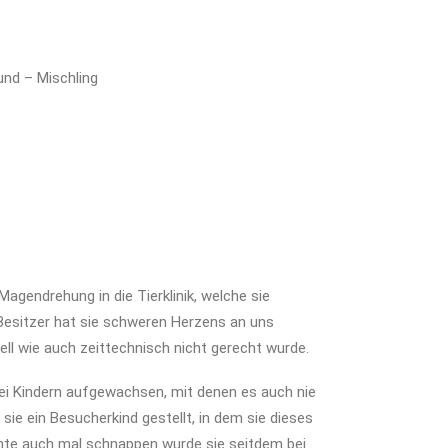
nd – Mischling
Magendrehung in die Tierklinik, welche sie
r Besitzer hat sie schweren Herzens an uns
iell wie auch zeittechnisch nicht gerecht wurde.
zwei Kindern aufgewachsen, mit denen es auch nie
sie ein Besucherkind gestellt, in dem sie dieses
nnte auch mal schnappen wurde sie seitdem bei