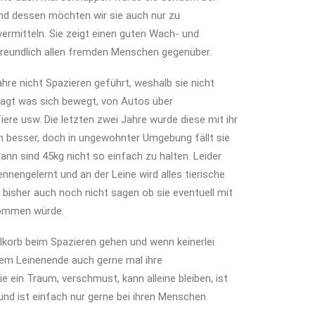
und dessen möchten wir sie auch nur zu
vermitteln. Sie zeigt einen guten Wach- und
freundlich allen fremden Menschen gegenüber.
ahre nicht Spazieren geführt, weshalb sie nicht
es jagt was sich bewegt, von Autos über
iere usw. Die letzten zwei Jahre wurde diese mit ihr
 besser, doch in ungewohnter Umgebung fällt sie
dann sind 45kg nicht so einfach zu halten. Leider
ennengelernt und an der Leine wird alles tierische
bisher auch noch nicht sagen ob sie eventuell mit
kommen würde.
lkorb beim Spazieren gehen und wenn keinerlei
dem Leinenende auch gerne mal ihre
 ein Traum, verschmust, kann alleine bleiben, ist
 und ist einfach nur gerne bei ihren Menschen.