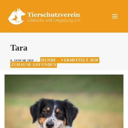
UNSERE TIERE
Tara
AKTUELLES
HUNDE – VERMITTELT 2020
9. JANUAR 2020
|
,
DAS TIERHEIM
ZUHAUSE GEFUNDEN
HELFEN
KONTAKT
SPENDEN